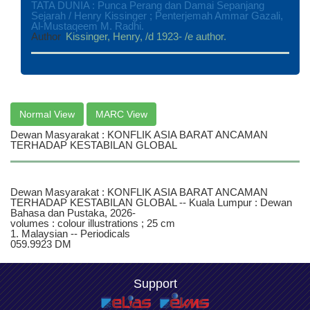
TATA DUNIA : Punca Perang dan Damai Sepanjang
Sejarah / Henry Kissinger ; Penterjemah Ammar Gazali,
Al-Mustaqeem M. Radhi.
Author
Kissinger, Henry, /d 1923- /e author.
Normal View
MARC View
Dewan Masyarakat : KONFLIK ASIA BARAT ANCAMAN
TERHADAP KESTABILAN GLOBAL
Dewan Masyarakat : KONFLIK ASIA BARAT ANCAMAN
TERHADAP KESTABILAN GLOBAL -- Kuala Lumpur : Dewan
Bahasa dan Pustaka, 2026-
volumes : colour illustrations ; 25 cm
1. Malaysian -- Periodicals
059.9923 DM
Support