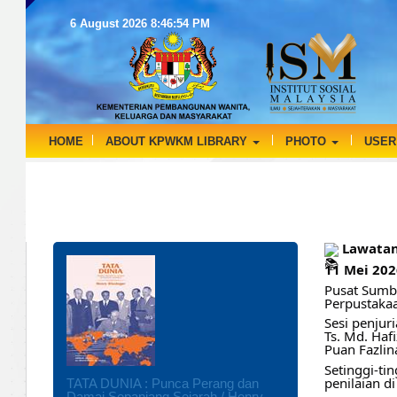
6 August 2026
8:46:54 PM
HOME
ABOUT KPWKM LIBRARY
PHOTO
USER
Lawatan
11 Mei 20
Pusat Sumb
Perpustaka
Sesi penjur
Ts. Md. Haf
Puan Fazlin
Setinggi-ti
penilaian 
TATA DUNIA : Punca Perang dan
Damai Sepanjang Sejarah / Henry