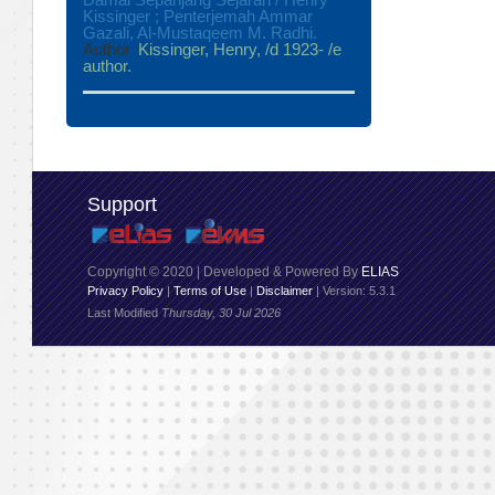
Kissinger ; Penterjemah Ammar
Gazali, Al-Mustaqeem M. Radhi.
Author
Kissinger, Henry, /d 1923- /e
author.
Support
Copyright © 2020 | Developed & Powered By
ELIAS
Privacy Policy
|
Terms of Use
|
Disclaimer
| Version: 5.3.1
Last Modified
Thursday, 30 Jul 2026